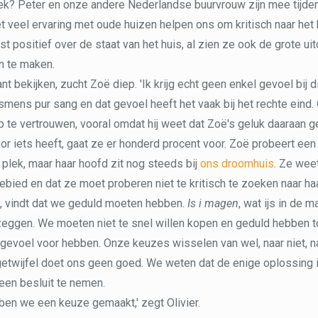
ek? Peter en onze andere Nederlandse buurvrouw zijn mee tijden
t veel ervaring met oude huizen helpen ons om kritisch naar het h
est positief over de staat van het huis, al zien ze ook de grote u
n te maken.
t bekijken, zucht Zoë diep. 'Ik krijg echt geen enkel gevoel bij dit
mens pur sang en dat gevoel heeft het vaak bij het rechte eind. 
 te vertrouwen, vooral omdat hij weet dat Zoë's geluk daaraan g
r iets heeft, gaat ze er honderd procent voor. Zoë probeert een
plek, maar haar hoofd zit nog steeds bij
ons droomhuis
. Ze weet
 gebied en dat ze moet proberen niet te kritisch te zoeken naar h
, vindt dat we geduld moeten hebben.
Is i magen
, wat ijs in de 
eggen. We moeten niet te snel willen kopen en geduld hebben to
evoel voor hebben. Onze keuzes wisselen van wel, naar niet, na
 getwijfel doet ons geen goed. We weten dat de enige oplossing
een besluit te nemen.
en we een keuze gemaakt,' zegt Olivier.