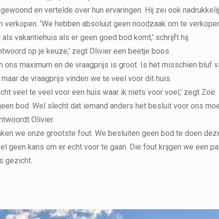
 gewoond en vertelde over hun ervaringen. Hij zei ook nadrukkelij
len verkopen. 'We hebben absoluut geen noodzaak om te verkope
ls vakantiehuis als er geen goed bod komt,' schrijft hij.
antwoord op je keuze,' zegt Olivier een beetje boos.
n ons maximum en de vraagprijs is groot. Is het misschien bluf 
 maar de vraagprijs vinden we te veel voor dit huis.
cht veel te veel voor een huis waar ik niets voor voel,' zegt Zoë.
geen bod. Wel slecht dat iemand anders het besluit voor ons moe
ntwoordt Olivier.
en we onze grootste fout. We besluiten geen bod te doen de
l geen kans om er echt voor te gaan. Die fout krijgen we een pa
s gezicht.