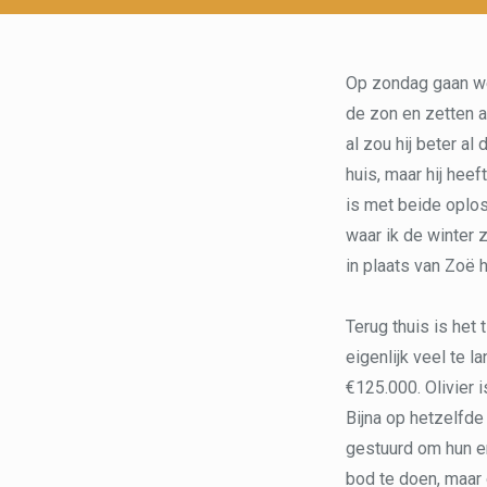
Op zondag gaan we 
de zon en zetten al
al zou hij beter al
huis, maar hij heef
is met beide oplos
waar ik de winter z
in plaats van Zoë h
Terug thuis is het
eigenlijk veel te l
€125.000. Olivier 
Bijna op hetzelfde
gestuurd om hun er
bod te doen, maar 