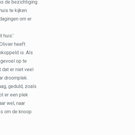
s de bezichtiging.
uis te kijken.
itdagingen om er
 huis.'
Olivier heeft
ekoppeld is. Als
 gevoel op te
 dat er niet veel
aar droomplek.
maag, geduld, zoals
t er een plek
ar wel, naar
 is om de knoop