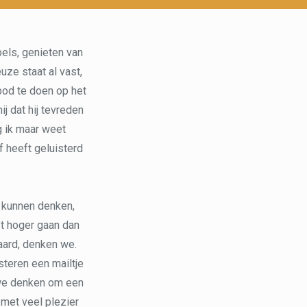
pels, genieten van
euze staat al vast,
 bod te doen op het
ij dat hij tevreden
g ik maar weet
lf heeft geluisterd
a kunnen denken,
iet hoger gaan dan
aard, denken we.
teren een mailtje
t we denken om een
 met veel plezier