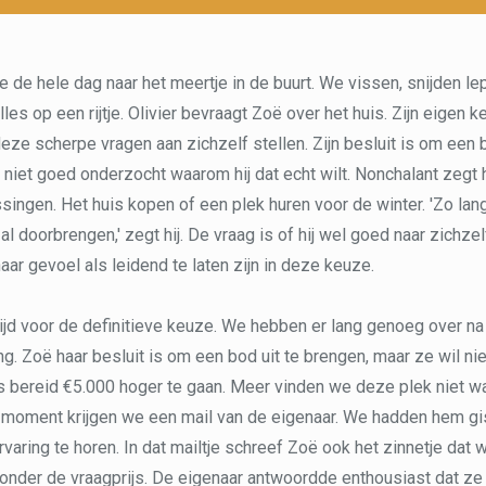
de hele dag naar het meertje in de buurt. We vissen, snijden le
les op een rijtje. Olivier bevraagt Zoë over het huis. Zijn eigen k
 deze scherpe vragen aan zichzelf stellen. Zijn besluit is om een
t niet goed onderzocht waarom hij dat echt wilt. Nonchalant zegt h
singen. Het huis kopen of een plek huren voor de winter. 'Zo lan
al doorbrengen,' zegt hij. De vraag is of hij wel goed naar zichze
aar gevoel als leidend te laten zijn in deze keuze.
 tijd voor de definitieve keuze. We hebben er lang genoeg over n
ang. Zoë haar besluit is om een bod uit te brengen, maar ze wil n
is bereid €5.000 hoger te gaan. Meer vinden we deze plek niet w
 moment krijgen we een mail van de eigenaar. We hadden hem gis
varing te horen. In dat mailtje schreef Zoë ook het zinnetje da
onder de vraagprijs. De eigenaar antwoordde enthousiast dat ze