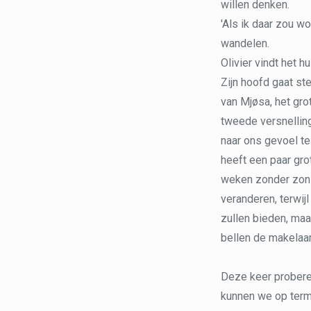
willen denken.
'Als ik daar zou wo
wandelen.
Olivier vindt het h
Zijn hoofd gaat st
van Mjøsa, het gro
tweede versnelling
naar ons gevoel te 
heeft een paar grot
weken zonder zon 
veranderen, terwij
zullen bieden, maa
bellen de makelaar
Deze keer probere
kunnen we op term