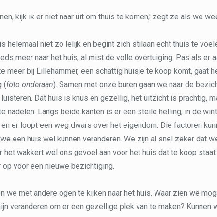
nen, kijk ik er niet naar uit om thuis te komen,' zegt ze als we we
uis helemaal niet zo lelijk en begint zich stilaan echt thuis te voe
eeds meer naar het huis, al mist de volle overtuiging. Pas als er 
te meer bij Lillehammer, een schattig huisje te koop komt, gaat h
 (
foto onderaan
). Samen met onze buren gaan we naar de bezich
luisteren. Dat huis is knus en gezellig, het uitzicht is prachtig,
e nadelen. Langs beide kanten is er een steile helling, in de wint
en er loopt een weg dwars over het eigendom. Die factoren kun
l we een huis wel kunnen veranderen. We zijn al snel zeker dat we
r het wakkert wel ons gevoel aan voor het huis dat te koop staat
 op voor een nieuwe bezichtiging.
n we met andere ogen te kijken naar het huis. Waar zien we mog
ijn veranderen om er een gezellige plek van te maken? Kunnen 