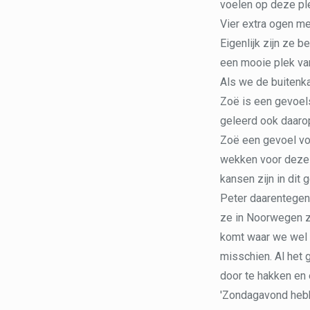
voelen op deze pl
Vier extra ogen me
Eigenlijk zijn ze b
een mooie plek va
Als we de buitenkan
Zoë is een gevoels
geleerd ook daarop
Zoë een gevoel voo
wekken voor deze 
kansen zijn in dit
Peter daarentegen
ze in Noorwegen z
komt waar we wel g
misschien. Al het
door te hakken en 
'Zondagavond hebb