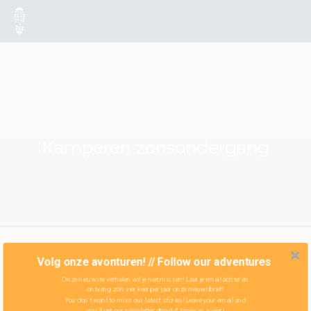
Kamperen zonsondergang
Volg onze avonturen! // Follow our adventures
Onze nieuwste verhalen wil je niet missen! Laat je email achter en
ontvang zo'n vier keer per jaar onze nieuwsbrief!
You don't want to miss our latest stories! Leave your email and
you'll get our newsletter about 4 times in a year!