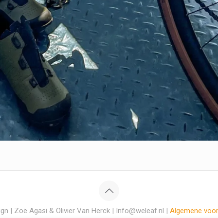
gn | Zoë Agasi & Olivier Van Herck | Info@weleaf.nl |
Algemene voo