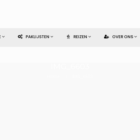
E
PAKLIJSTEN
REIZEN
OVER ONS
IMG_6603
Home
IMG_6603