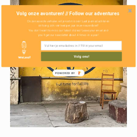
Volg onze avonturen! // Follow our adventures
Onze nieuwste verhalen wil je niet missen! Laat je email achter en
ontvang zo'n vier keer per jaar onze nieuwsbrief!
You don't want to miss our latest stories! Leave your email and
you'll get our newsletter about 4 times in a year!
Volg ons!
POWERED BY