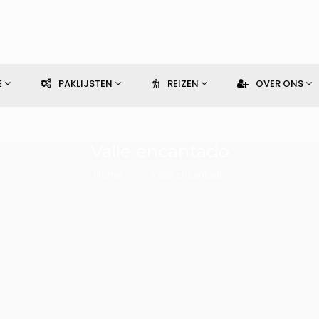
E
PAKLIJSTEN
REIZEN
OVER ONS
Valle encantado
Home
Valle encantado