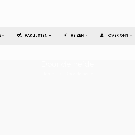
E
PAKLIJSTEN
REIZEN
OVER ONS
Door de heide
Home
Door de heide