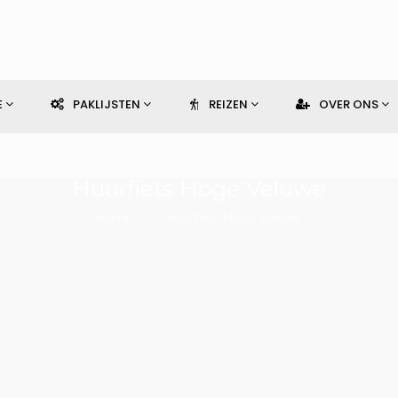
E
PAKLIJSTEN
REIZEN
OVER ONS
Huurfiets Hoge Veluwe
Home
Huurfiets Hoge Veluwe