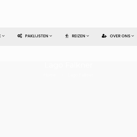
E
PAKLIJSTEN
REIZEN
OVER ONS
Lago Falkner
Home
Lago Falkner