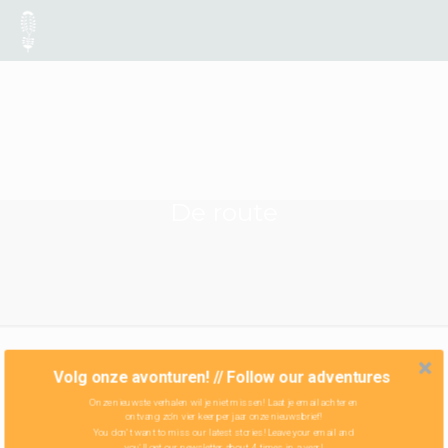
De route
Volg onze avonturen! // Follow our adventures
Onze nieuwste verhalen wil je niet missen! Laat je email achter en
ontvang zo'n vier keer per jaar onze nieuwsbrief!
You don't want to miss our latest stories! Leave your email and
you'll get our newsletter about 4 times in a year!