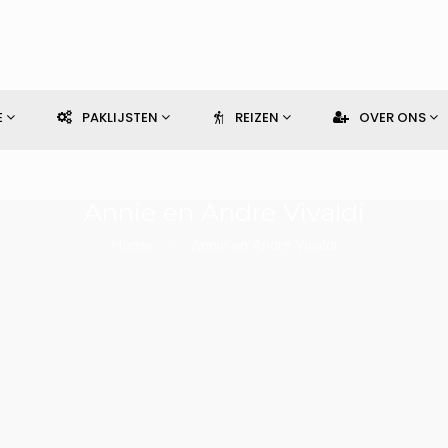
E
PAKLIJSTEN
REIZEN
OVER ONS
Annie en Andre Vivaldi
Home
Annie en Andre Vivaldi