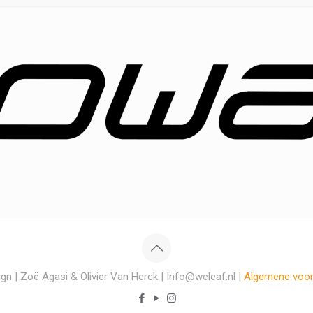
gn | Zoë Agasi & Olivier Van Herck | Info@weleaf.nl |
Algemene voo