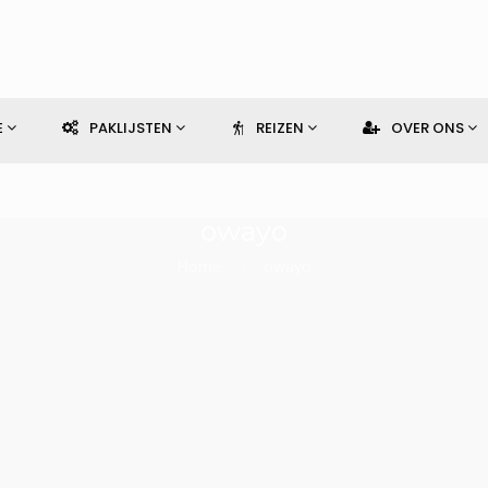
E
PAKLIJSTEN
REIZEN
OVER ONS
owayo
Home
owayo