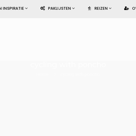
N INSPIRATIE
PAKLIJSTEN
REIZEN
O
cycling with poncho
Home
cycling with poncho