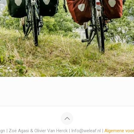
gn | Zoë Agasi & Olivier Van Herck | Info@weleaf.nl |
Algemene voo