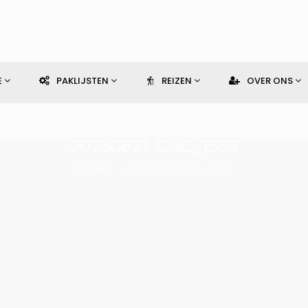
E
PAKLIJSTEN
REIZEN
OVER ONS
20230821-DSC_1539
Home
20230821-DSC_1539