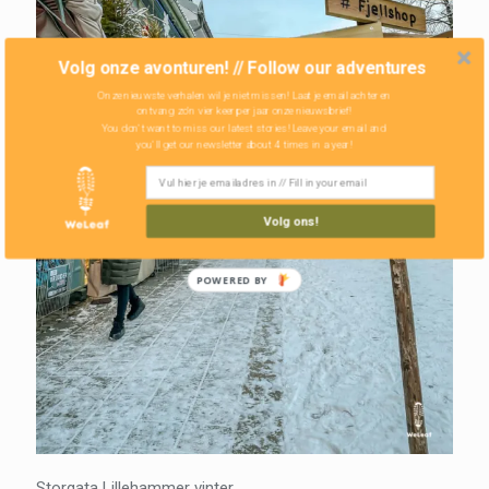
Volg onze avonturen! // Follow our adventures
Onze nieuwste verhalen wil je niet missen! Laat je email achter en
ontvang zo'n vier keer per jaar onze nieuwsbrief!
You don't want to miss our latest stories! Leave your email and
you'll get our newsletter about 4 times in a year!
Volg ons!
POWERED BY
Storgata Lillehammer vinter