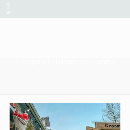
Storgata Lillehammer vinter