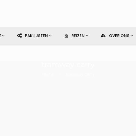
E
PAKLIJSTEN
REIZEN
OVER ONS
tramway carry
Home
tramway carry