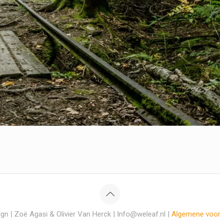
gn | Zoë Agasi & Olivier Van Herck | Info@weleaf.nl |
Algemene voo