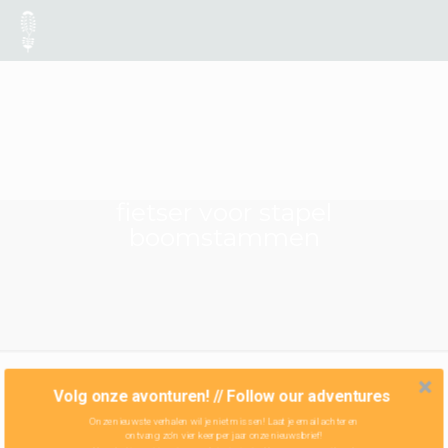
fietser voor stapel
boomstammen
Volg onze avonturen! // Follow our adventures
Onze nieuwste verhalen wil je niet missen! Laat je email achter en
ontvang zo'n vier keer per jaar onze nieuwsbrief!