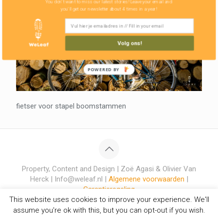
You don't want to miss our latest stories! Leave your email and
you'll get our newsletter about 4 times in a year!
Volg ons!
POWERED BY
fietser voor stapel boomstammen
Property, Content and Design | Zoë Agasi & Olivier Van
Herck | Info@weleaf.nl |
Algemene voorwaarden
|
Garantieregeling
This website uses cookies to improve your experience. We'll
assume you're ok with this, but you can opt-out if you wish.