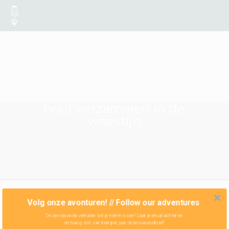
hout verzamelen in de
woestijn
Volg onze avonturen! // Follow our adventures
Onze nieuwste verhalen wil je niet missen! Laat je email achter en
ontvang zo'n vier keer per jaar onze nieuwsbrief!