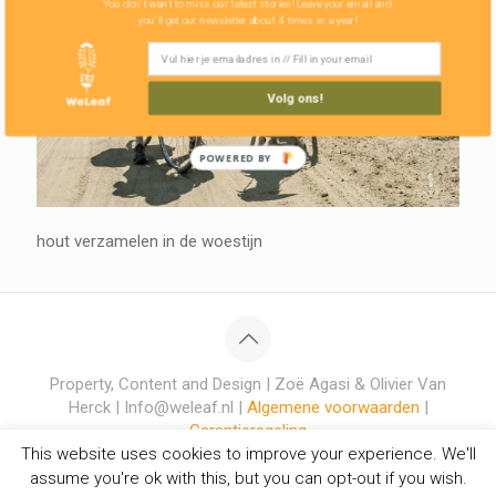
You don't want to miss our latest stories! Leave your email and
you'll get our newsletter about 4 times in a year!
Volg ons!
POWERED BY
hout verzamelen in de woestijn
Property, Content and Design | Zoë Agasi & Olivier Van
Herck | Info@weleaf.nl |
Algemene voorwaarden
|
Garantieregeling
This website uses cookies to improve your experience. We'll
assume you're ok with this, but you can opt-out if you wish.