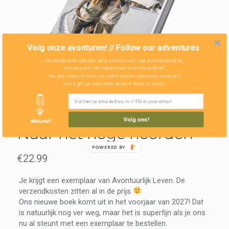
Volg onze avonturen! // Follow our adventures
Onze nieuwste verhalen wil je niet missen! Laat je email achter en
ontvang zo'n vier keer per jaar onze nieuwsbrief!
You don't want to miss our latest stories! Leave your email and
you'll get our newsletter about 4 times in a year!
Volg ons!
Naar het hoge noorden
POWERED BY
€
22.99
Je krijgt een
exemplaar van Avontuurlijk Leven. De
verzendkosten zitten al in de prijs
Ons nieuwe boek komt uit in het voorjaar van 2027! Dat
is natuurlijk nog ver weg, maar het is superfijn als je ons
nu al steunt met een exemplaar te bestellen.