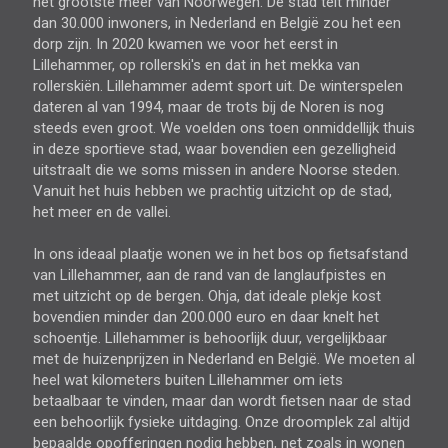
het grootste meer van Noorwegen. De stad telt minder
dan 30.000 inwoners, in Nederland en België zou het een
dorp zijn. In 2020 kwamen we voor het eerst in
Lillehammer, op rollerski's en dat in het mekka van
rollerskiën. Lillehammer ademt sport uit. De winterspelen
dateren al van 1994, maar de trots bij de Noren is nog
steeds even groot. We voelden ons toen onmiddellijk thuis
in deze sportieve stad, waar bovendien een gezelligheid
uitstraalt die we soms missen in andere Noorse steden.
Vanuit het huis hebben we prachtig uitzicht op de stad,
het meer en de vallei.
In ons ideaal plaatje wonen we in het bos op fietsafstand
van Lillehammer, aan de rand van de langlaufpistes en
met uitzicht op de bergen. Ohja, dat ideale plekje kost
bovendien minder dan 200.000 euro en daar knelt het
schoentje. Lillehammer is behoorlijk duur, vergelijkbaar
met de huizenprijzen in Nederland en België. We moeten al
heel wat kilometers buiten Lillehammer om iets
betaalbaar te vinden, maar dan wordt fietsen naar de stad
een behoorlijk fysieke uitdaging. Onze droomplek zal altijd
bepaalde opofferingen nodig hebben, net zoals in wonen