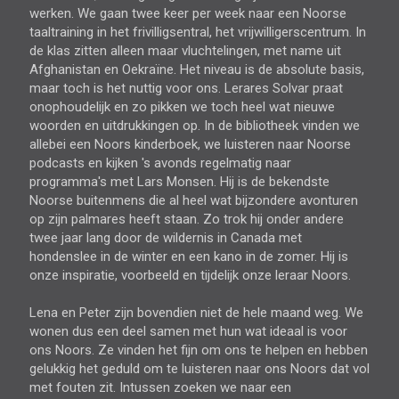
werken. We gaan twee keer per week naar een Noorse
taaltraining in het frivilligsentral, het vrijwilligerscentrum. In
de klas zitten alleen maar vluchtelingen, met name uit
Afghanistan en Oekraïne. Het niveau is de absolute basis,
maar toch is het nuttig voor ons. Lerares Solvar praat
onophoudelijk en zo pikken we toch heel wat nieuwe
woorden en uitdrukkingen op. In de bibliotheek vinden we
allebei een Noors kinderboek, we luisteren naar Noorse
podcasts en kijken 's avonds regelmatig naar
programma's met Lars Monsen. Hij is de bekendste
Noorse buitenmens die al heel wat bijzondere avonturen
op zijn palmares heeft staan. Zo trok hij onder andere
twee jaar lang door de wildernis in Canada met
hondenslee in de winter en een kano in de zomer. Hij is
onze inspiratie, voorbeeld en tijdelijk onze leraar Noors.
Lena en Peter zijn bovendien niet de hele maand weg. We
wonen dus een deel samen met hun wat ideaal is voor
ons Noors. Ze vinden het fijn om ons te helpen en hebben
gelukkig het geduld om te luisteren naar ons Noors dat vol
met fouten zit. Intussen zoeken we naar een