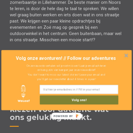
zomerbaantje in Lillehammer. De beste manier om Noors
te leren, is door de hele dag te taal te spreken. We willen
wel graag buiten werken en iets doen wat in ons straatje
past. We krijgen een paar kleine opdrachtjes bij
evenementen en Zoë mag op gesprek bij een
outdoorwinkel in het centrum. Geen buitenbaan, maar wel
in ons straatje. Misschien een mooie start!?
Volg onze avonturen! // Follow our adventures
Onze nieuwste verhalen wil je niet missen! Laat je email achter en
ontvang zo'n vier keer per jaar onze nieuwsbrief!
You don't want to miss our latest stories! Leave your email and
you'll get our newsletter about 4 times in a year!
Het doel is niet perfectie na
te streven, maar wel te
Volg ons!
kiezen voor datgene wat
ons gelukkig maakt.